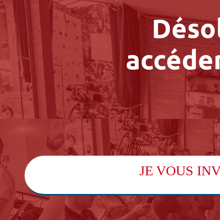
Désol
accéder
JE VOUS IN