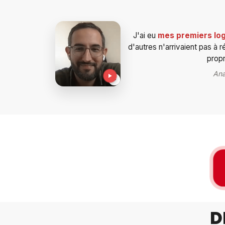
J'ai eu
mes premiers log
d'autres n'arrivaient pas à
propr
Ana
D