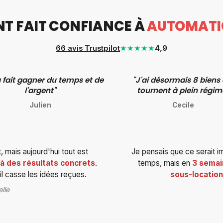
ONT FAIT CONFIANCE À
AUTOMATI
66
avis Trustpilot
★★★★★
4,9
a fait gagner du temps et de
"J'ai désormais 8 biens 
l'argent"
tournent à plein régim
Julien
Cecile
, mais aujourd'hui tout est
Je pensais que ce serait i
éjà des résultats concrets
.
temps, mais en
3 semai
 il casse les idées reçues.
sous-location
elle