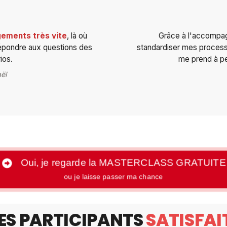
ements très vite
, là où
Grâce à l'accompag
 répondre aux questions des
standardiser mes process 
ios.
me prend à p
ël
Oui, je regarde la MASTERCLASS GRATUITE
ou je laisse passer ma chance
ES PARTICIPANTS
SATISFAI