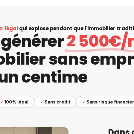
% légal
qui explose pendant que l'immobilier tradit
générer
2 500€/
obilier sans emp
un centime
100% légal
Sans crédit
Sans risque financie
Dans 