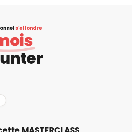
ionnel
s'effondre
mois
runter
r
cette
MASTERCLASS