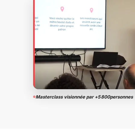
Masterclass visionnée par +
5 800
personnes