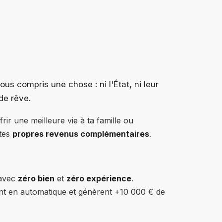
ous compris une chose : ni l'État, ni leur
 de rêve.
rir une meilleure vie à ta famille ou
 tes
propres revenus complémentaires
.
 avec
zéro bien
et
zéro expérience
.
nt en automatique et génèrent +10 000 € de